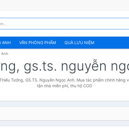
G ANH
VĂN PHÒNG PHẨM
QUÀ LƯU NIỆM
c Anh
ớng, gs.ts. nguyễn n
 Thiếu Tướng, GS.TS. Nguyễn Ngọc Anh. Mua tác phẩm chính hãng với
tận nhà miễn phí, thu hộ COD