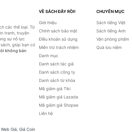
VỀ SÁCH ĐÂY RỒI!
CHUYÊN MỤC
Giới thiệu
Sách tiếng Việt
h các thể loại. Từ
Chính sách bảo mật
Sách tiếng Anh
ện tranh, truyện
ùng sự nỗ lực
Điều khoản sử dụng
Văn phòng phẩm
sách, giúp bạn có
Miễn trừ trách nhiệm
Quà lưu niệm
ôi không bán
Danh mục
Danh sách tác giả
Danh sách công ty
Danh sách từ khóa
Mã giảm giá Tiki
Mã giảm giá Lazada
Mã giảm giá Shopee
Liên hệ
,
Web Giá
,
Giá Coin