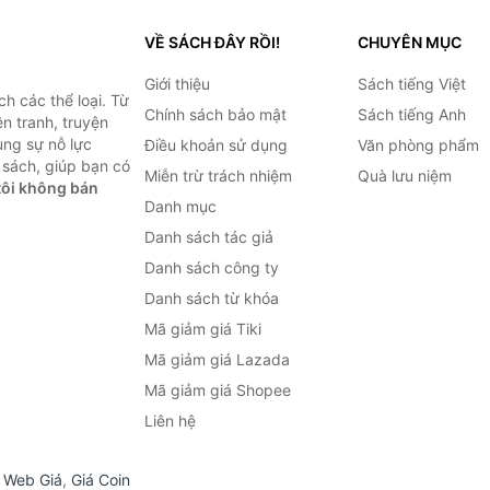
VỀ SÁCH ĐÂY RỒI!
CHUYÊN MỤC
Giới thiệu
Sách tiếng Việt
h các thể loại. Từ
Chính sách bảo mật
Sách tiếng Anh
ện tranh, truyện
ùng sự nỗ lực
Điều khoản sử dụng
Văn phòng phẩm
sách, giúp bạn có
Miễn trừ trách nhiệm
Quà lưu niệm
ôi không bán
Danh mục
Danh sách tác giả
Danh sách công ty
Danh sách từ khóa
Mã giảm giá Tiki
Mã giảm giá Lazada
Mã giảm giá Shopee
Liên hệ
,
Web Giá
,
Giá Coin