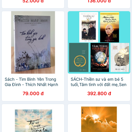
52.000 đ
136.000 đ
Sách - Tìm Bình Yên Trong
SÁCH-Thiền sư và em bé 5
Gia Đình - Thích Nhất Hạnh
tuổi,Tâm tình với đất mẹ,Sen
Nở Trời Phương Ngoại,Từng
79.000 đ
392.800 đ
Bước Nở Hoa
Sen,KhôngDiệtKhôngSinh
(Bộ)