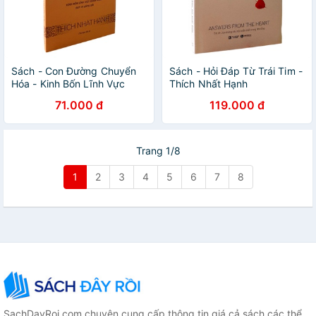
Sách - Con Đường Chuyển
Sách - Hỏi Đáp Từ Trái Tim -
Hóa - Kinh Bốn Lĩnh Vực
Thích Nhất Hạnh
Quán Niệm - Thích Nhất
71.000 đ
119.000 đ
Hạnh
Trang 1/8
1
2
3
4
5
6
7
8
SachDayRoi.com chuyên cung cấp thông tin giá cả sách các thể