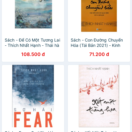
Sách - Để Có Một Tương Lai
Sách - Con Đường Chuyển
- Thích Nhất Hạnh - Thái hà
Hóa (Tái Bản 2021) - Kinh
Bốn Lĩnh Vực Quán Niệm
108.500 đ
71.200 đ
Dịch Và Giảng Giải