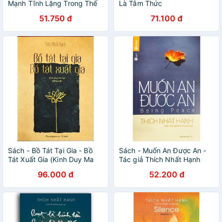
Mạnh Tĩnh Lặng Trong Thế
Là Tâm Thức
Giới Huyền Ảo - [Thái Hà
51.750 đ
71.100 đ
Books]
Sách - Bồ Tát Tại Gia - Bồ
Sách - Muốn An Được An -
Tát Xuất Gia (Kinh Duy Ma
Tác giả Thích Nhất Hạnh
Cật Giảng Luận)
96.000 đ
52.200 đ