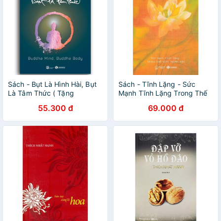
Sách - Bụt Là Hình Hài, Bụt
Sách - Tĩnh Lặng - Sức
Là Tâm Thức ( Tặng
Mạnh Tĩnh Lặng Trong Thế
Postcard Xuân bốn mùa )
Giới Huyền Ảo - [Thái Hà
55.300 đ
69.000 đ
Books]