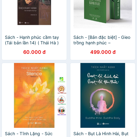
Sách - Hạnh phúc cầm tay
Sách - [Bản đặc biệt] - Gieo
(Tái bản lần 14) ( Thái Hà )
trồng hạnh phúc –
Happiness
60.000 đ
499.000 đ
Sách - Tĩnh Lặng - Sức
Sách - Bụt Là Hình Hài, Bụt