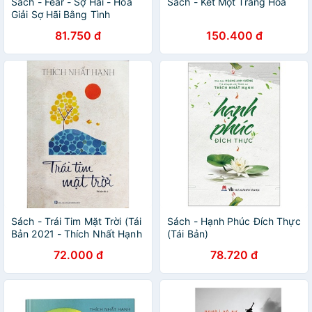
Sách - Fear - Sợ Hãi - Hóa
Sách - Kết Một Tràng Hoa
Giải Sợ Hãi Bằng Tình
Thương - Thái Hà
81.750 đ
150.400 đ
Sách - Trái Tim Mặt Trời (Tái
Sách - Hạnh Phúc Đích Thực
Bản 2021 - Thích Nhất Hạnh
(Tái Bản)
)
72.000 đ
78.720 đ