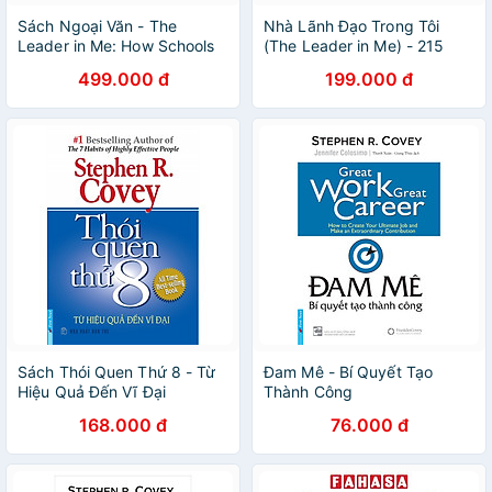
Sách Ngoại Văn - The
Nhà Lãnh Đạo Trong Tôi
Leader in Me: How Schools
(The Leader in Me) - 215
Around the World Are
499.000 đ
199.000 đ
Inspiring Greatness, One
Child at a Time
Sách Thói Quen Thứ 8 - Từ
Đam Mê - Bí Quyết Tạo
Hiệu Quả Đến Vĩ Đại
Thành Công
168.000 đ
76.000 đ