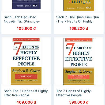
Sách Lãnh Đạo Theo
Sách 7 Thói Quen Hiệu Quả
Nguyên Tắc (Principle-
(The 7 Habits Of Highly
Centered Leadership) -
Effective People) - Stephen
105.900 đ
169.200 đ
Stephen R. Covey - PACE
R. Covey - PACE Books
Books
Sách The 7 Habits Of Highly
The 7 Habits of Highly
Effective People
Effective People
409.000 đ
599.000 đ