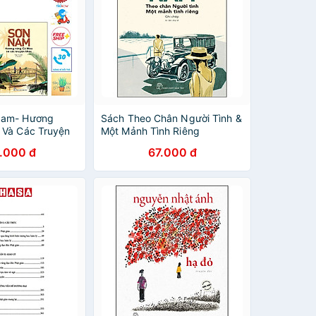
Nam- Hương
Sách Theo Chân Người Tình &
 Và Các Truyện
Một Mảnh Tình Riêng
ý. Từ U Minh
.000 đ
67.000 đ
( Tặng sổ tay)