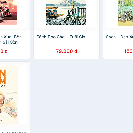
nh Xưa, Bến
Sách Dạo Chơi - Tuổi Già
Sách - Đẹp X
i Sài Gòn
0 đ
79.000 đ
150