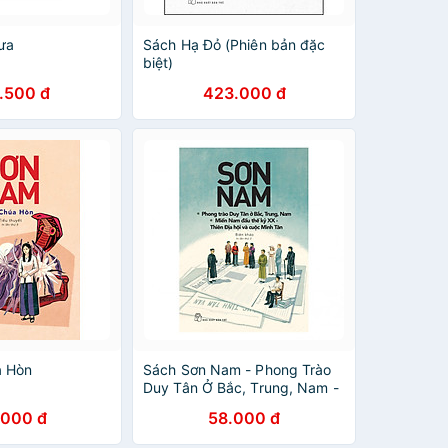
ưa
Sách Hạ Đỏ (Phiên bản đặc
biệt)
.500 đ
423.000 đ
a Hòn
Sách Sơn Nam - Phong Trào
Duy Tân Ở Bắc, Trung, Nam -
Miền Nam Đầu Thế Kỷ XX -
.000 đ
58.000 đ
Thiên Địa Hội Và Cuộc Minh
Tân