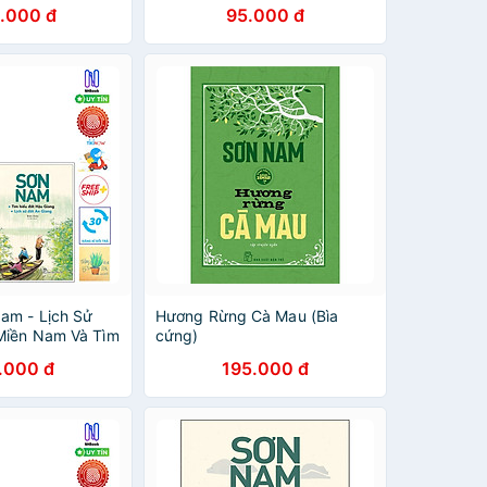
n Với Đồng Bằng
Đồng Bằng Sông Cửu Long
.000 đ
95.000 đ
ng Và ĐBSCL -
t Xưa, Văn Minh
ng sổ tay)
am - Lịch Sử
Hương Rừng Cà Mau (Bìa
Miền Nam Và Tìm
cứng)
Giang - Lịch Sử
.000 đ
195.000 đ
( Tặng sổ tay)