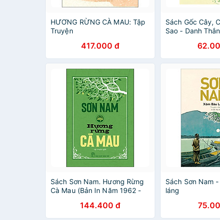
HƯƠNG RỪNG CÀ MAU: Tập
Sách Gốc Cây, C
Truyện
Sao - Danh Thắ
417.000 đ
62.00
Sách Sơn Nam. Hương Rừng
Sách Sơn Nam -
Cà Mau (Bản In Năm 1962 -
láng
Bìa Cứng)
144.400 đ
75.00