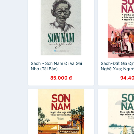
Sách - Sơn Nam Đi Và Ghi
Sách-Đất Gia Đị
Nhớ (Tái Bản)
Nghề Xưa; Ngườ
Nam
85.000 đ
94.40