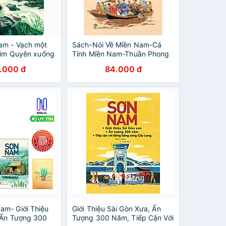
am - Vạch một
Sách-Nói Về Miền Nam-Cá
Chim Quyên xuống
Tính Miền Nam-Thuần Phong
Mỹ Tục Việt Nam-Sơn Nam
.000 đ
84.000 đ
m- Giới Thiệu
Giới Thiệu Sài Gòn Xưa, Ấn
 Ấn Tượng 300
Tượng 300 Năm, Tiếp Cận Với