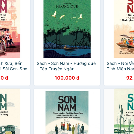
nh Xưa; Bến
Sách - Sơn Nam - Hương quê
Sách - Nói V
i Sài Gòn-Sơn
- Tập Truyện Ngắn -
Tính Miền Na
8934974177128
Mỹ Tục Việt 
0 đ
100.000 đ
92
2018)