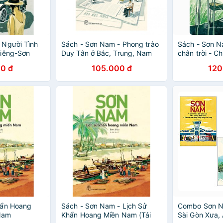
 Người Tình
Sách - Sơn Nam - Phong trào
Sách - Sơn N
Riêng-Sơn
Duy Tân ở Bắc, Trung, Nam
chân trời - 
đất
0 đ
105.000 đ
120
hẩn Hoang
Sách - Sơn Nam - Lịch Sử
Combo Sơn Na
Nam
Khẩn Hoang Miền Nam (Tái
Sài Gòn Xưa,