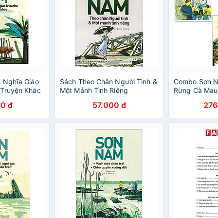
 Nghĩa Giáo
Sách Theo Chân Người Tình &
Combo Sơn 
 Truyện Khác
Một Mảnh Tình Riêng
Rừng Cà Mau
Khác Và Hồi K
0 đ
57.000 đ
276
Đến Cần Thơ…