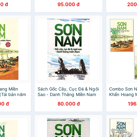
Bản 2018)
Năm, Tiếp Cậ
0 đ
95.000 đ
200
Sông Cửu Lo
Nét Sinh Hoạ
Miệt Vườn( Tặ
oang Miền
Sách Gốc Cây, Cục Đá & Ngôi
Combo Sơn N
(Tái bản năm
Sao - Danh Thắng Miền Nam
Khẩn Hoang 
Hiểu Đất Hậu 
00 đ
80.000 đ
196
Đất An Giang 