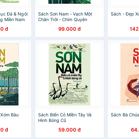
ục Đá & Ngôi
Sách Sơn Nam - Vạch Một
Sách - Đẹp X
ng Miền Nam
Chân Trời - Chim Quyên
Xuống Đất
0 đ
99.000 đ
142
 Xóm Bàu
Sách Biển Cỏ Miền Tây Và
Sách Bà Chú
Hình Bóng Cũ
0 đ
59.000 đ
64