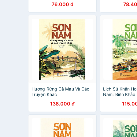
Với Đồng Bằng Sông Cửu
76.000 đ
78.40
Long
Hương Rừng Cà Mau Và Các
Lịch Sử Khẩn H
Truyện Khác
Nam: Biên Khảo 
2024)
138.000 đ
115.0