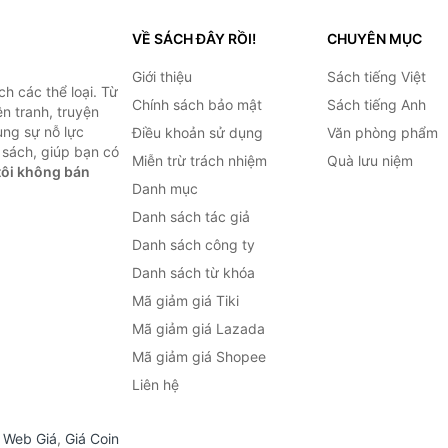
VỀ SÁCH ĐÂY RỒI!
CHUYÊN MỤC
Giới thiệu
Sách tiếng Việt
h các thể loại. Từ
Chính sách bảo mật
Sách tiếng Anh
ện tranh, truyện
ùng sự nỗ lực
Điều khoản sử dụng
Văn phòng phẩm
sách, giúp bạn có
Miễn trừ trách nhiệm
Quà lưu niệm
ôi không bán
Danh mục
Danh sách tác giả
Danh sách công ty
Danh sách từ khóa
Mã giảm giá Tiki
Mã giảm giá Lazada
Mã giảm giá Shopee
Liên hệ
,
Web Giá
,
Giá Coin