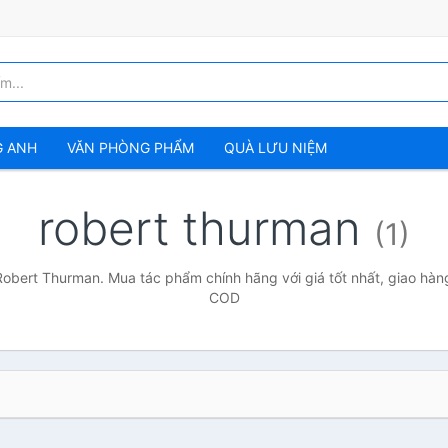
G ANH
VĂN PHÒNG PHẨM
QUÀ LƯU NIỆM
robert thurman
(1)
Robert Thurman. Mua tác phẩm chính hãng với giá tốt nhất, giao hàng
COD