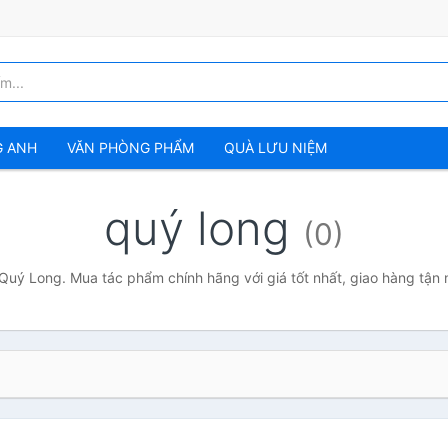
G ANH
VĂN PHÒNG PHẨM
QUÀ LƯU NIỆM
quý long
(0)
 Quý Long. Mua tác phẩm chính hãng với giá tốt nhất, giao hàng tận 