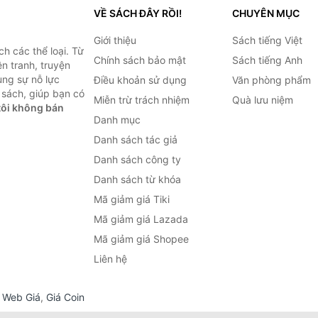
VỀ SÁCH ĐÂY RỒI!
CHUYÊN MỤC
Giới thiệu
Sách tiếng Việt
h các thể loại. Từ
Chính sách bảo mật
Sách tiếng Anh
ện tranh, truyện
ùng sự nỗ lực
Điều khoản sử dụng
Văn phòng phẩm
sách, giúp bạn có
Miễn trừ trách nhiệm
Quà lưu niệm
ôi không bán
Danh mục
Danh sách tác giả
Danh sách công ty
Danh sách từ khóa
Mã giảm giá Tiki
Mã giảm giá Lazada
Mã giảm giá Shopee
Liên hệ
,
Web Giá
,
Giá Coin