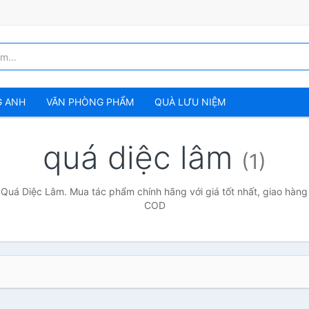
G ANH
VĂN PHÒNG PHẨM
QUÀ LƯU NIỆM
quá diệc lâm
(1)
 Quá Diệc Lâm. Mua tác phẩm chính hãng với giá tốt nhất, giao hàng 
COD