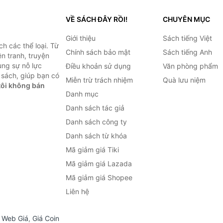
VỀ SÁCH ĐÂY RỒI!
CHUYÊN MỤC
Giới thiệu
Sách tiếng Việt
h các thể loại. Từ
Chính sách bảo mật
Sách tiếng Anh
ện tranh, truyện
ùng sự nỗ lực
Điều khoản sử dụng
Văn phòng phẩm
sách, giúp bạn có
Miễn trừ trách nhiệm
Quà lưu niệm
ôi không bán
Danh mục
Danh sách tác giả
Danh sách công ty
Danh sách từ khóa
Mã giảm giá Tiki
Mã giảm giá Lazada
Mã giảm giá Shopee
Liên hệ
,
Web Giá
,
Giá Coin