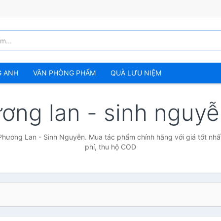
G ANH
VĂN PHÒNG PHẨM
QUÀ LƯU NIỆM
ơng lan - sinh nguy
Phương Lan - Sinh Nguyễn. Mua tác phẩm chính hãng với giá tốt nhấ
phí, thu hộ COD