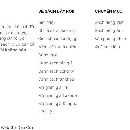
VỀ SÁCH ĐÂY RỒI!
CHUYÊN MỤC
Giới thiệu
Sách tiếng Việt
h các thể loại. Từ
Chính sách bảo mật
Sách tiếng Anh
ện tranh, truyện
ùng sự nỗ lực
Điều khoản sử dụng
Văn phòng phẩm
sách, giúp bạn có
Miễn trừ trách nhiệm
Quà lưu niệm
ôi không bán
Danh mục
Danh sách tác giả
Danh sách công ty
Danh sách từ khóa
Mã giảm giá Tiki
Mã giảm giá Lazada
Mã giảm giá Shopee
Liên hệ
,
Web Giá
,
Giá Coin