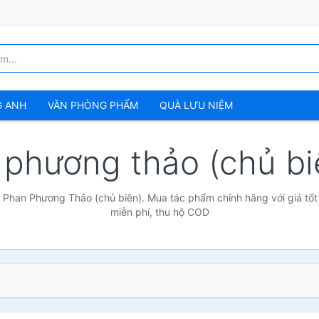
G ANH
VĂN PHÒNG PHẨM
QUÀ LƯU NIỆM
 phương thảo (chủ b
 Phan Phương Thảo (chủ biên). Mua tác phẩm chính hãng với giá tốt
miễn phí, thu hộ COD