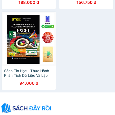
188.000 đ
156.750 đ
Sách Tin Học - Thực Hành
Phân Tích Dữ Liệu Và Lập
Mô Hình Kinh Doanh Trong
94.000 đ
Excel- Bìa mềm- ( Tặng Sổ
Tay Xương Rồng )