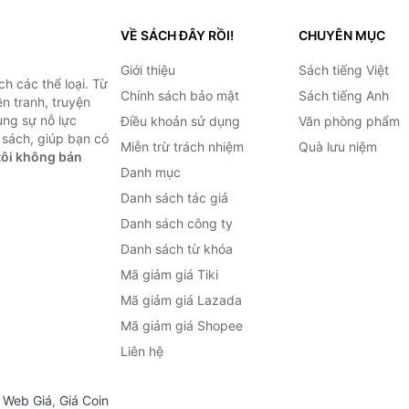
VỀ SÁCH ĐÂY RỒI!
CHUYÊN MỤC
Giới thiệu
Sách tiếng Việt
h các thể loại. Từ
Chính sách bảo mật
Sách tiếng Anh
ện tranh, truyện
ùng sự nỗ lực
Điều khoản sử dụng
Văn phòng phẩm
sách, giúp bạn có
Miễn trừ trách nhiệm
Quà lưu niệm
ôi không bán
Danh mục
Danh sách tác giả
Danh sách công ty
Danh sách từ khóa
Mã giảm giá Tiki
Mã giảm giá Lazada
Mã giảm giá Shopee
Liên hệ
,
Web Giá
,
Giá Coin