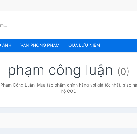
G ANH
VĂN PHÒNG PHẨM
QUÀ LƯU NIỆM
phạm công luận
(0)
 Phạm Công Luận. Mua tác phẩm chính hãng với giá tốt nhất, giao hà
hộ COD