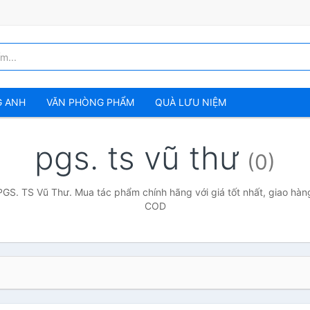
G ANH
VĂN PHÒNG PHẨM
QUÀ LƯU NIỆM
pgs. ts vũ thư
(0)
PGS. TS Vũ Thư. Mua tác phẩm chính hãng với giá tốt nhất, giao hàng
COD