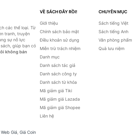
VỀ SÁCH ĐÂY RỒI!
CHUYÊN MỤC
Giới thiệu
Sách tiếng Việt
h các thể loại. Từ
Chính sách bảo mật
Sách tiếng Anh
ện tranh, truyện
ùng sự nỗ lực
Điều khoản sử dụng
Văn phòng phẩm
sách, giúp bạn có
Miễn trừ trách nhiệm
Quà lưu niệm
ôi không bán
Danh mục
Danh sách tác giả
Danh sách công ty
Danh sách từ khóa
Mã giảm giá Tiki
Mã giảm giá Lazada
Mã giảm giá Shopee
Liên hệ
,
Web Giá
,
Giá Coin