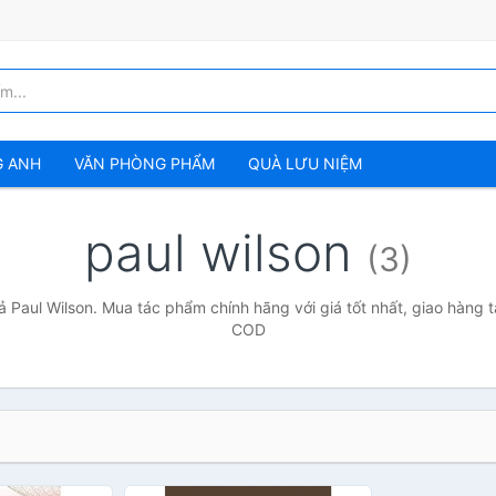
G ANH
VĂN PHÒNG PHẨM
QUÀ LƯU NIỆM
paul wilson
(3)
ả Paul Wilson. Mua tác phẩm chính hãng với giá tốt nhất, giao hàng t
COD