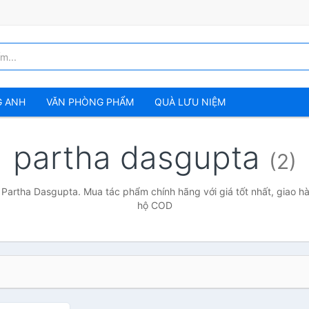
G ANH
VĂN PHÒNG PHẨM
QUÀ LƯU NIỆM
partha dasgupta
(2)
 Partha Dasgupta. Mua tác phẩm chính hãng với giá tốt nhất, giao hà
hộ COD