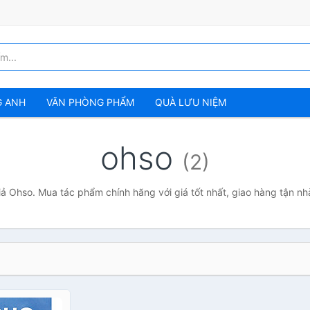
G ANH
VĂN PHÒNG PHẨM
QUÀ LƯU NIỆM
ohso
(2)
iả Ohso. Mua tác phẩm chính hãng với giá tốt nhất, giao hàng tận nh