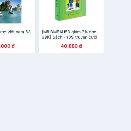
ước việt nam 63
[Mã BMBAU50 giảm 7% đơn
99K] Sách - 109 truyện cười
Việt Nam
.000 đ
40.880 đ