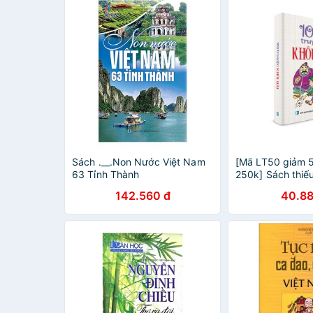
Sách .__.Non Nước Việt Nam
[Mã LT50 giảm 
63 Tỉnh Thành
250k] Sách thiếu
Truyện khôi hài
142.560 đ
40.88