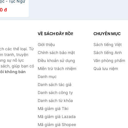
ọc - Tục Ngữ
 Việt Nam
0 đ
VỀ SÁCH ĐÂY RỒI!
CHUYÊN MỤC
Giới thiệu
Sách tiếng Việt
h các thể loại. Từ
Chính sách bảo mật
Sách tiếng Anh
ện tranh, truyện
ùng sự nỗ lực
Điều khoản sử dụng
Văn phòng phẩm
sách, giúp bạn có
Miễn trừ trách nhiệm
Quà lưu niệm
ôi không bán
Danh mục
Danh sách tác giả
Danh sách công ty
Danh sách từ khóa
Mã giảm giá Tiki
Mã giảm giá Lazada
Mã giảm giá Shopee