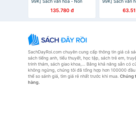
99K] Sách văn hóa - Non
99K] Sách văn h
nước Việt Nam 63 tỉnh thành
Ca Dao, Dân Ca
135.780 đ
63.51
(Tái bản)
SachDayRoi.com chuyên cung cấp thông tin giá cả sác
sách tiếng anh, tiểu thuyết, học tập, sách trẻ em, truy
trinh thám, sách giao khoa,... Bằng khả năng sẵn có c
không ngừng, chúng tôi đã tổng hợp hơn 100000 đầu 
thể so sánh giá, tìm giá rẻ nhất trước khi mua.
Chúng t
hàng.