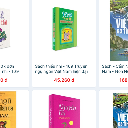
50k đơn
Sách thiếu nhi - 109 Truyện
Sách - Cẩm N
 nhi - 109
ngụ ngôn Việt Nam hiện đại
Nam - Non N
Tỉnh Thành
0 đ
45.260 đ
168