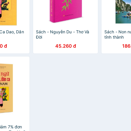
 Ca Dao, Dân
Sách - Nguyễn Du - Thơ Và
Sách - Non n
Đời
tỉnh thành
0 đ
45.260 đ
186
iảm 7% đơn