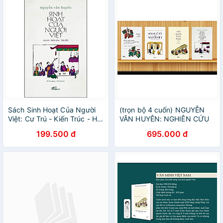
Sách Sinh Hoạt Của Người
(trọn bộ 4 cuốn) NGUYỄN
Việt: Cư Trú - Kiến Trúc - Hát
VĂN HUYÊN: NGHIÊN CỨU
Đối
VĂN HÓA VIỆT NAM: VĂN
199.500 đ
695.000 đ
MINH VIỆT NAM + HỘI HÈ
LỄ TẾT CỦA NGƯỜI VIỆT +
SINH HOẠT CỦA NGƯỜI
VIỆT + ĐỊA LÝ HÀNH CHÍNH
VÀ TẬP QUÁN CỦA NGƯỜI
VIỆT