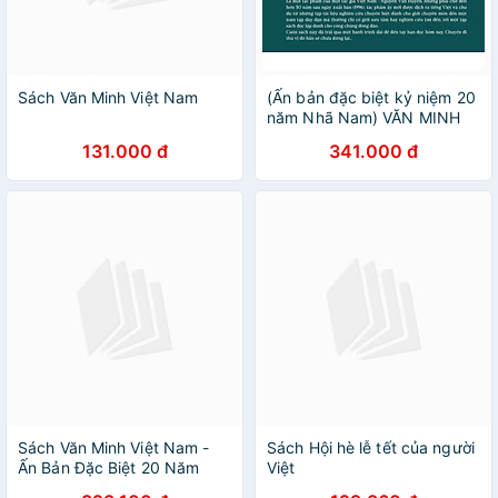
Sách Văn Minh Việt Nam
(Ấn bản đặc biệt kỷ niệm 20
năm Nhã Nam) VĂN MINH
VIỆT NAM – Nguyễn Văn
131.000 đ
341.000 đ
Huyên – Đỗ Trọng Quang
dịch – Nhã Nam – NXB Hội
nhà văn
Sách Văn Minh Việt Nam -
Sách Hội hè lễ tết của người
Ấn Bản Đặc Biệt 20 Năm
Việt
Thành Lập Nhã Nam - Bìa