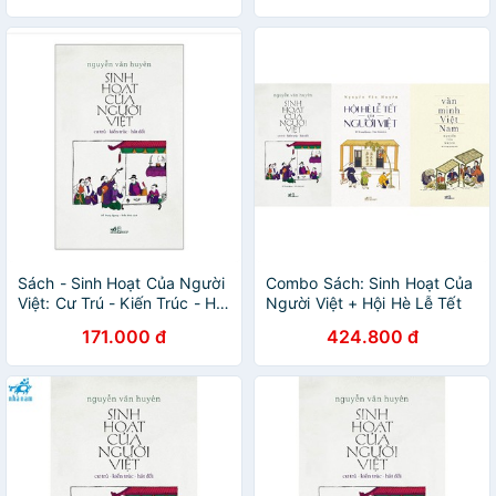
Sách - Sinh Hoạt Của Người
Combo Sách: Sinh Hoạt Của
Việt: Cư Trú - Kiến Trúc - Hát
Người Việt + Hội Hè Lễ Tết
Đối [Nhã Nam]
Của Người Việt + Văn Minh
171.000 đ
424.800 đ
Việt Nam - Tác Giả Nguyễn
Văn Huyên