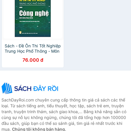
Sách - Đề Ôn Thi Tốt Nghiệp
Trung Học Phổ Thông - Môn
Công Nghệ - Định Hướng
76.000 đ
Nông Nghiệp (Theo Chương
Trình Giáo Dục Phổ Thông
2018)
SachDayRoi.com chuyên cung cấp thông tin giá cả sách các thể
loại. Từ sách tiếng anh, tiểu thuyết, học tập, sách trẻ em, truyện
tranh, truyện trinh thám, sách giao khoa,... Bằng khả năng sẵn có
cùng sự nỗ lực không ngừng, chúng tôi đã tổng hợp hơn 100000
đầu sách, giúp bạn có thể so sánh giá, tìm giá rẻ nhất trước khi
mua.
Chúng tôi không bán hàng.