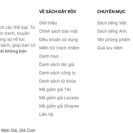
VỀ SÁCH ĐÂY RỒI!
CHUYÊN MỤC
Giới thiệu
Sách tiếng Việt
h các thể loại. Từ
Chính sách bảo mật
Sách tiếng Anh
ện tranh, truyện
ùng sự nỗ lực
Điều khoản sử dụng
Văn phòng phẩm
sách, giúp bạn có
Miễn trừ trách nhiệm
Quà lưu niệm
ôi không bán
Danh mục
Danh sách tác giả
Danh sách công ty
Danh sách từ khóa
Mã giảm giá Tiki
Mã giảm giá Lazada
Mã giảm giá Shopee
Liên hệ
,
Web Giá
,
Giá Coin