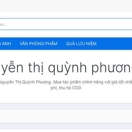
G ANH
VĂN PHÒNG PHẨM
QUÀ LƯU NIỆM
yễn thị quỳnh phươ
Nguyễn Thị Quỳnh Phương. Mua tác phẩm chính hãng với giá tốt nhấ
phí, thu hộ COD