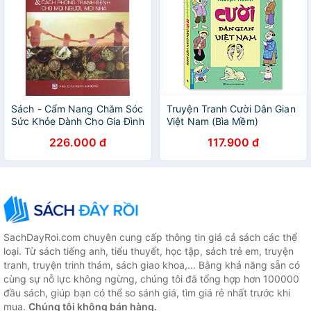
Sách - Cẩm Nang Chăm Sóc
Truyện Tranh Cười Dân Gian
Sức Khỏe Dành Cho Gia Đình
Việt Nam (Bìa Mềm)
Bí Quyết Sống Vui, Sống
226.000 đ
117.900 đ
Khỏe & Cách Phòng Tránh
Bệnh Cho Mọi Người
SachDayRoi.com chuyên cung cấp thông tin giá cả sách các thể
loại. Từ sách tiếng anh, tiểu thuyết, học tập, sách trẻ em, truyện
tranh, truyện trinh thám, sách giao khoa,... Bằng khả năng sẵn có
cùng sự nỗ lực không ngừng, chúng tôi đã tổng hợp hơn 100000
đầu sách, giúp bạn có thể so sánh giá, tìm giá rẻ nhất trước khi
mua.
Chúng tôi không bán hàng.