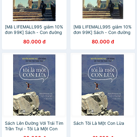
[Mã LIFEMALL995 giảm 10%
[Mã LIFEMALL995 giảm 10%
đơn 99K] Sách - Con đường
đơn 99K] Sách - Con đường
Hồi giáo (TB 2020)
Hồi giáo (TB 2020) - Nhã
80.000 đ
80.000 đ
Nam HCM
Sách Lên Đường Với Trái Tim
Sách Tôi Là Một Con Lừa
Trần Trụi - Tôi Là Một Con
Lừa