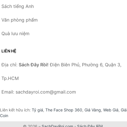
Sách tiếng Anh
Văn phòng phẩm
Quà lưu niệm
LIÊN HỆ
Địa chỉ:
Sách Đây Rồi!
Điện Biên Phủ, Phường 6, Quận 3,
Tp.HCM
Email: sachdayroi.com@gmail.com
Liên kết hữu ích:
Tỷ giá
,
The Face Shop 360
,
Giá Vàng
,
Web Giá
,
Giá
Coin
© 2026 –
SachDayRoi.com
-
Sách Đây Rồi!
.