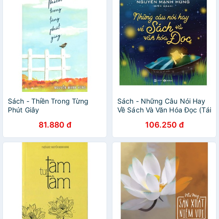
Sách - Thiền Trong Từng
Sách - Những Câu Nói Hay
Phút Giây
Về Sách Và Văn Hóa Đọc (Tái
Bản)
81.880 đ
106.250 đ