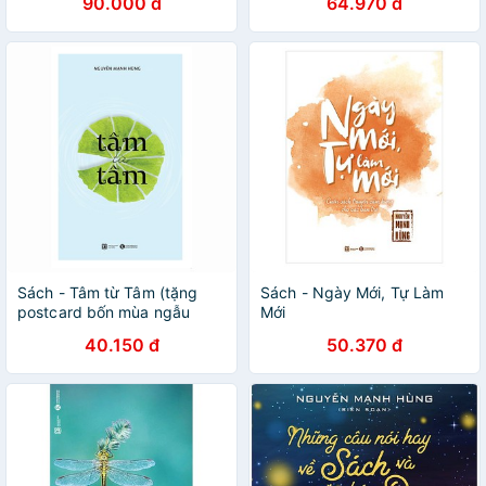
90.000 đ
64.970 đ
Sách - Tâm từ Tâm (tặng
Sách - Ngày Mới, Tự Làm
postcard bốn mùa ngẫu
Mới
nhiên)
40.150 đ
50.370 đ