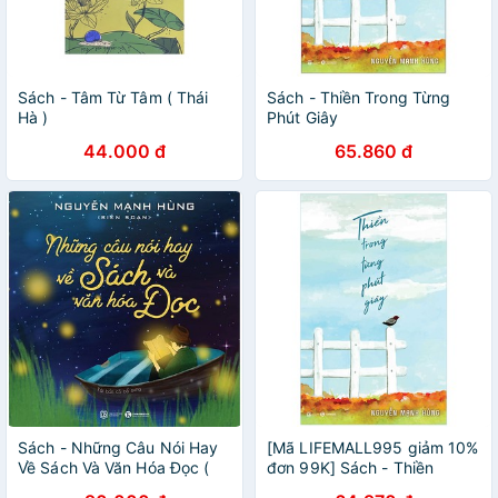
Sách - Tâm Từ Tâm ( Thái
Sách - Thiền Trong Từng
Hà )
Phút Giây
44.000 đ
65.860 đ
Sách - Những Câu Nói Hay
[Mã LIFEMALL995 giảm 10%
Về Sách Và Văn Hóa Đọc (
đơn 99K] Sách - Thiền
Tặng Postcard )
Trong Từng Phút Giây