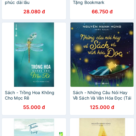
phúc dài lâu
Tặng Bookmark
28.080 đ
66.750 đ
Sách - Trồng Hoa Không
Sách - Những Câu Nói Hay
Cho Mọc Rễ
Về Sách Và Văn Hóa Đọc (Tái
Bản)
55.000 đ
125.000 đ