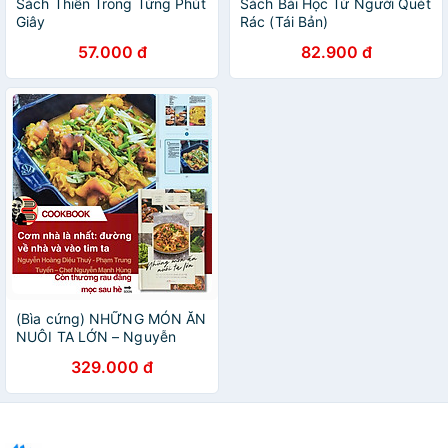
Sách Thiền Trong Từng Phút
Sách Bài Học Từ Người Quét
Giây
Rác (Tái Bản)
57.000 đ
82.900 đ
(Bìa cứng) NHỮNG MÓN ĂN
NUÔI TA LỚN – Nguyễn
Mạnh Hùng, Phạm Trung
329.000 đ
Tuyến, Nguyễn Hoàng Diệu
Thuỷ – Nhã Nam