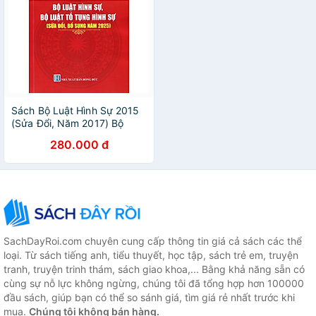
Sách Bộ Luật Hình Sự 2015
(Sửa Đổi, Năm 2017) Bộ
Luật Tố Tụng Hình Sự Luật
280.000 đ
Tổ Chức Cơ Quan Điều Tra
Hình Sự Luật Thi Hành Tạm
Giữ Tạm Giam
SachDayRoi.com chuyên cung cấp thông tin giá cả sách các thể
loại. Từ sách tiếng anh, tiểu thuyết, học tập, sách trẻ em, truyện
tranh, truyện trinh thám, sách giao khoa,... Bằng khả năng sẵn có
cùng sự nỗ lực không ngừng, chúng tôi đã tổng hợp hơn 100000
đầu sách, giúp bạn có thể so sánh giá, tìm giá rẻ nhất trước khi
mua.
Chúng tôi không bán hàng.