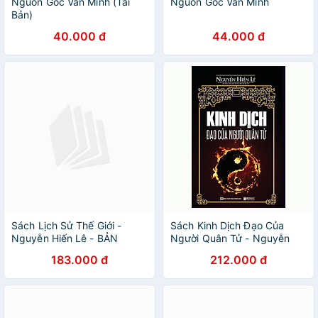
Nguồn Gốc Văn Minh (Tái
Nguồn Gốc Văn Minh
Bản)
40.000 đ
44.000 đ
Sách Lịch Sử Thế Giới -
Sách Kinh Dịch Đạo Của
Nguyễn Hiến Lê - BẢN
Người Quân Tử - Nguyễn
QUYỀN
Hiến Lê (Tái Bản)
183.000 đ
212.000 đ