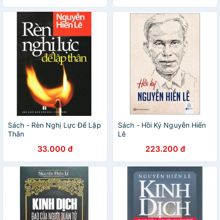
Sách - Rèn Nghị Lực Để Lập
Sách - Hồi Ký Nguyễn Hiến
Thân
Lê
33.000 đ
223.200 đ