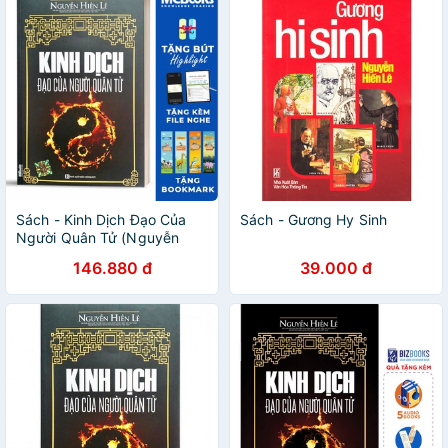
Sách - Kinh Dịch Đạo Của
Sách - Gương Hy Sinh
Người Quân Tử (Nguyễn
Hiến Lê - Tái Bản 2018)
146.880 đ
39.000 đ