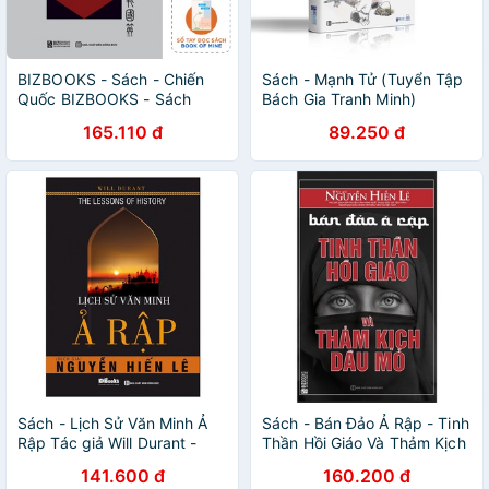
BIZBOOKS - Sách - Chiến
Sách - Mạnh Tử (Tuyển Tập
Quốc BIZBOOKS - Sách
Bách Gia Tranh Minh)
165.110 đ
89.250 đ
Sách - Lịch Sử Văn Minh Ả
Sách - Bán Đảo Ả Rập - Tinh
Rập Tác giả Will Durant -
Thần Hồi Giáo Và Thảm Kịch
MCBU9752
Dầu Mỏ (Tái Bản 2018)
141.600 đ
160.200 đ