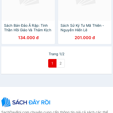
Sách Bán Đảo Ả Rập: Tinh
Sách Sử Ký Tư Mã Thiên -
Thần Hồi Giáo Và Thảm Kịch
Nguyễn Hiến Lê
Dầu Mỏ
134.000 đ
201.000 đ
Trang 1/2
1
2
SachDayRoi.com chuyên cung cấp thông tin giá cả sách các thể