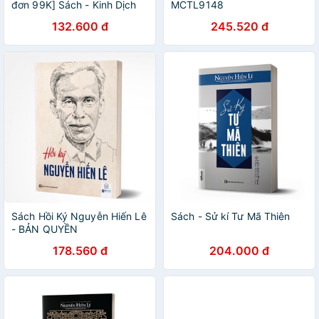
đơn 99K] Sách - Kinh Dịch
MCTL9148
Đạo Của Người Quân Tử
132.600 đ
245.520 đ
Kèm quà tặng
Sách Hồi Ký Nguyễn Hiến Lê
Sách - Sử kí Tư Mã Thiên
- BẢN QUYỀN
178.560 đ
204.000 đ