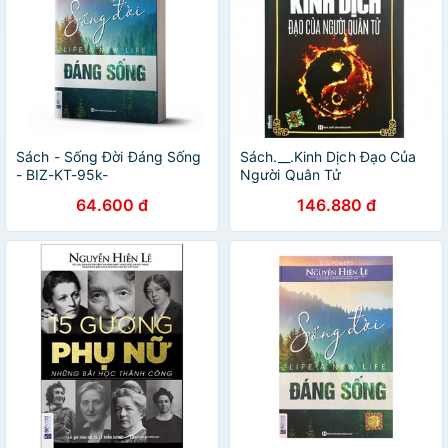
Sách - Sống Đời Đáng Sống
Sách.__.Kinh Dịch Đạo Của
- BIZ-KT-95k-
Người Quân Tử
8935246919668
64.600 đ
146.880 đ