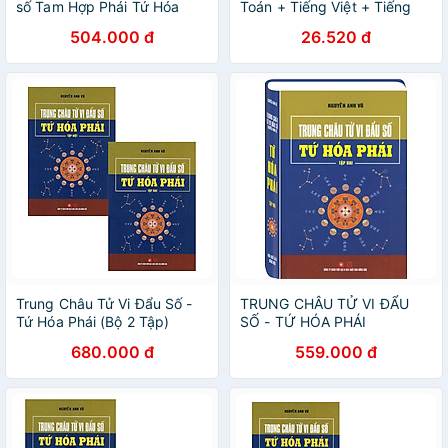
số Tam Hợp Phái Tứ Hóa
Toán + Tiếng Việt + Tiếng
Phái (Trọn bộ 2 tập)
Anh Tiểu Học ( Lẻ tùy chọn)
504.000 đ
26.520 đ
Trung Châu Tử Vi Đẩu Số -
TRUNG CHÂU TỬ VI ĐẨU
Tứ Hóa Phái (Bộ 2 Tập)
SỐ - TỨ HÓA PHÁI
680.000 đ
559.000 đ