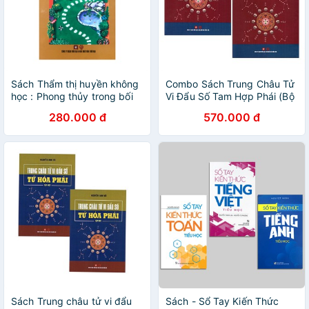
Sách Thẩm thị huyền không
Combo Sách Trung Châu Tử
học : Phong thủy trong bối
Vi Đẩu Số Tam Hợp Phái (Bộ
cảnh kiến trúc hiện đại
2 Cuốn)
280.000 đ
570.000 đ
Sách Trung châu tử vi đẩu
Sách - Sổ Tay Kiến Thức