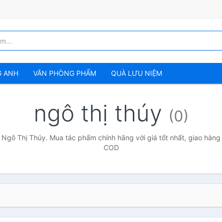
G ANH
VĂN PHÒNG PHẨM
QUÀ LƯU NIỆM
ngô thị thúy
(0)
 Ngô Thị Thúy. Mua tác phẩm chính hãng với giá tốt nhất, giao hàng 
COD