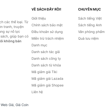
VỀ SÁCH ĐÂY RỒI!
CHUYÊN MỤC
Giới thiệu
Sách tiếng Việt
h các thể loại. Từ
Chính sách bảo mật
Sách tiếng Anh
ện tranh, truyện
ùng sự nỗ lực
Điều khoản sử dụng
Văn phòng phẩm
sách, giúp bạn có
Miễn trừ trách nhiệm
Quà lưu niệm
ôi không bán
Danh mục
Danh sách tác giả
Danh sách công ty
Danh sách từ khóa
Mã giảm giá Tiki
Mã giảm giá Lazada
Mã giảm giá Shopee
Liên hệ
,
Web Giá
,
Giá Coin