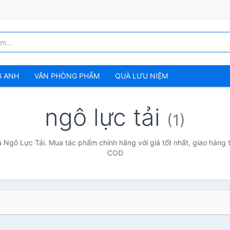
G ANH
VĂN PHÒNG PHẨM
QUÀ LƯU NIỆM
ngô lực tải
(1)
ả Ngô Lực Tải. Mua tác phẩm chính hãng với giá tốt nhất, giao hàng t
COD