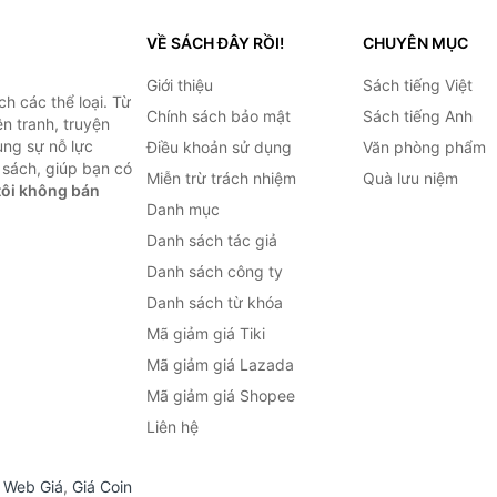
VỀ SÁCH ĐÂY RỒI!
CHUYÊN MỤC
Giới thiệu
Sách tiếng Việt
h các thể loại. Từ
Chính sách bảo mật
Sách tiếng Anh
ện tranh, truyện
ùng sự nỗ lực
Điều khoản sử dụng
Văn phòng phẩm
sách, giúp bạn có
Miễn trừ trách nhiệm
Quà lưu niệm
ôi không bán
Danh mục
Danh sách tác giả
Danh sách công ty
Danh sách từ khóa
Mã giảm giá Tiki
Mã giảm giá Lazada
Mã giảm giá Shopee
Liên hệ
,
Web Giá
,
Giá Coin