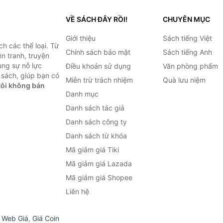
VỀ SÁCH ĐÂY RỒI!
CHUYÊN MỤC
Giới thiệu
Sách tiếng Việt
h các thể loại. Từ
Chính sách bảo mật
Sách tiếng Anh
ện tranh, truyện
ùng sự nỗ lực
Điều khoản sử dụng
Văn phòng phẩm
sách, giúp bạn có
Miễn trừ trách nhiệm
Quà lưu niệm
ôi không bán
Danh mục
Danh sách tác giả
Danh sách công ty
Danh sách từ khóa
Mã giảm giá Tiki
Mã giảm giá Lazada
Mã giảm giá Shopee
Liên hệ
,
Web Giá
,
Giá Coin