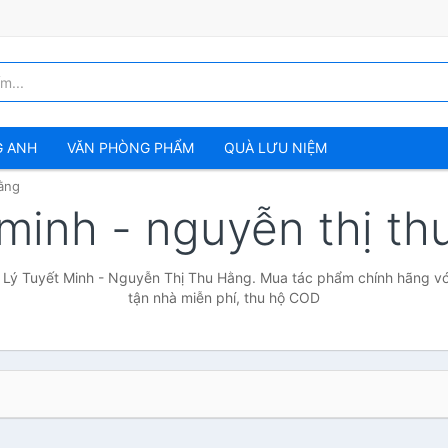
G ANH
VĂN PHÒNG PHẨM
QUÀ LƯU NIỆM
ằng
 minh - nguyễn thị t
 Lý Tuyết Minh - Nguyễn Thị Thu Hằng. Mua tác phẩm chính hãng với
tận nhà miễn phí, thu hộ COD