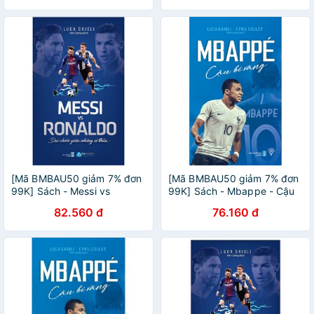
[Mã BMBAU50 giảm 7% đơn
[Mã BMBAU50 giảm 7% đơn
99K] Sách - Messi vs
99K] Sách - Mbappe - Cậu
Ronaldo - Đại chiến giữa
bé vàng - MQ-119k-
82.560 đ
76.160 đ
những vị thần - MQ-129k-
978604553643
9786045536797