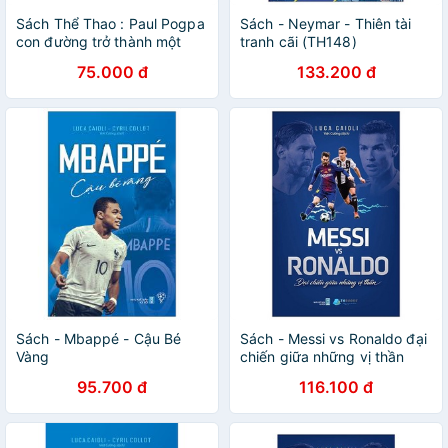
Sách Thể Thao : Paul Pogpa
Sách - Neymar - Thiên tài
con đường trở thành một
tranh cãi (TH148)
ngôi sao
75.000 đ
133.200 đ
Sách - Mbappé - Cậu Bé
Sách - Messi vs Ronaldo đại
Vàng
chiến giữa những vị thần
(TH129)
95.700 đ
116.100 đ