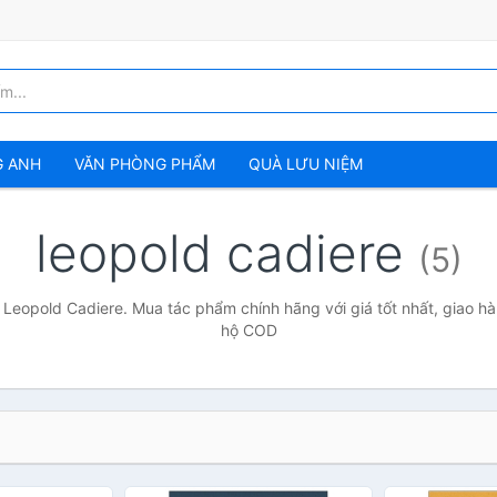
G ANH
VĂN PHÒNG PHẨM
QUÀ LƯU NIỆM
leopold cadiere
(5)
 Leopold Cadiere. Mua tác phẩm chính hãng với giá tốt nhất, giao hà
hộ COD