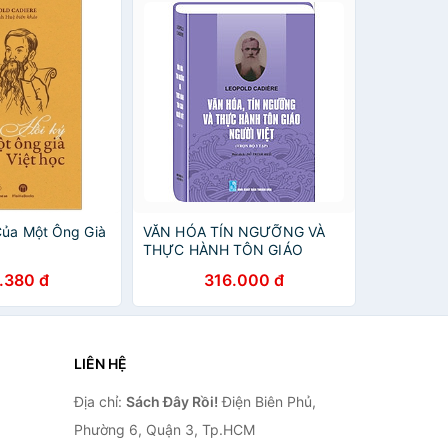
Của Một Ông Già
VĂN HÓA TÍN NGƯỠNG VÀ
THỰC HÀNH TÔN GIÁO
NGƯỜI VIỆT
.380 đ
316.000 đ
LIÊN HỆ
Địa chỉ:
Sách Đây Rồi!
Điện Biên Phủ,
Phường 6, Quận 3, Tp.HCM