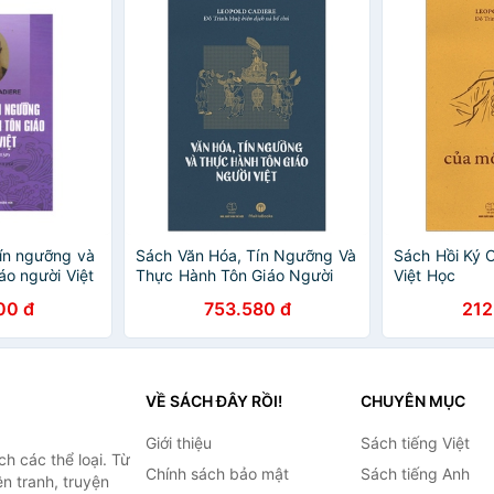
tín ngưỡng và
Sách Văn Hóa, Tín Ngưỡng Và
Sách Hồi Ký 
áo người Việt
Thực Hành Tôn Giáo Người
Việt Học
Việt
00 đ
753.580 đ
212
VỀ SÁCH ĐÂY RỒI!
CHUYÊN MỤC
Giới thiệu
Sách tiếng Việt
h các thể loại. Từ
Chính sách bảo mật
Sách tiếng Anh
ện tranh, truyện