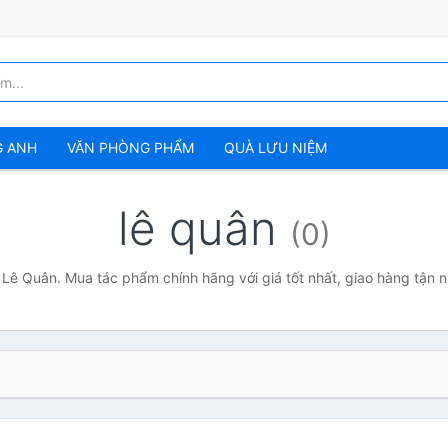
G ANH
VĂN PHÒNG PHẨM
QUÀ LƯU NIỆM
lê quân
(0)
 Lê Quân. Mua tác phẩm chính hãng với giá tốt nhất, giao hàng tận 