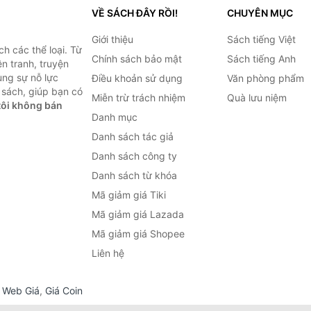
VỀ SÁCH ĐÂY RỒI!
CHUYÊN MỤC
Giới thiệu
Sách tiếng Việt
h các thể loại. Từ
Chính sách bảo mật
Sách tiếng Anh
ện tranh, truyện
ùng sự nỗ lực
Điều khoản sử dụng
Văn phòng phẩm
sách, giúp bạn có
Miễn trừ trách nhiệm
Quà lưu niệm
ôi không bán
Danh mục
Danh sách tác giả
Danh sách công ty
Danh sách từ khóa
Mã giảm giá Tiki
Mã giảm giá Lazada
Mã giảm giá Shopee
Liên hệ
,
Web Giá
,
Giá Coin