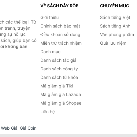
VỀ SÁCH ĐÂY RỒI!
CHUYÊN MỤC
Giới thiệu
Sách tiếng Việt
h các thể loại. Từ
Chính sách bảo mật
Sách tiếng Anh
ện tranh, truyện
ùng sự nỗ lực
Điều khoản sử dụng
Văn phòng phẩm
sách, giúp bạn có
Miễn trừ trách nhiệm
Quà lưu niệm
ôi không bán
Danh mục
Danh sách tác giả
Danh sách công ty
Danh sách từ khóa
Mã giảm giá Tiki
Mã giảm giá Lazada
Mã giảm giá Shopee
Liên hệ
,
Web Giá
,
Giá Coin