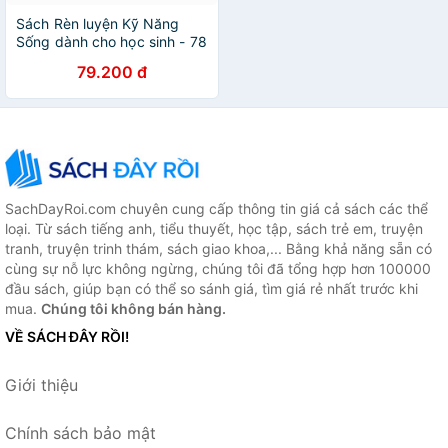
Sách Rèn luyện Kỹ Năng
Sống dành cho học sinh - 78
bài học suy nghĩ tích cực để
79.200 đ
thành công dành cho học
sinh thiên tài
SachDayRoi.com chuyên cung cấp thông tin giá cả sách các thể
loại. Từ sách tiếng anh, tiểu thuyết, học tập, sách trẻ em, truyện
tranh, truyện trinh thám, sách giao khoa,... Bằng khả năng sẵn có
cùng sự nỗ lực không ngừng, chúng tôi đã tổng hợp hơn 100000
đầu sách, giúp bạn có thể so sánh giá, tìm giá rẻ nhất trước khi
mua.
Chúng tôi không bán hàng.
VỀ SÁCH ĐÂY RỒI!
Giới thiệu
Chính sách bảo mật