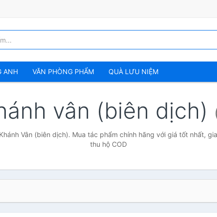
G ANH
VĂN PHÒNG PHẨM
QUÀ LƯU NIỆM
hánh vân (biên dịch)
Khánh Vân (biên dịch). Mua tác phẩm chính hãng với giá tốt nhất, gi
thu hộ COD