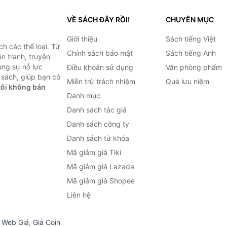
VỀ SÁCH ĐÂY RỒI!
CHUYÊN MỤC
Giới thiệu
Sách tiếng Việt
h các thể loại. Từ
Chính sách bảo mật
Sách tiếng Anh
ện tranh, truyện
ùng sự nỗ lực
Điều khoản sử dụng
Văn phòng phẩm
sách, giúp bạn có
Miễn trừ trách nhiệm
Quà lưu niệm
ôi không bán
Danh mục
Danh sách tác giả
Danh sách công ty
Danh sách từ khóa
Mã giảm giá Tiki
Mã giảm giá Lazada
Mã giảm giá Shopee
Liên hệ
,
Web Giá
,
Giá Coin