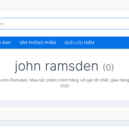
G ANH
VĂN PHÒNG PHẨM
QUÀ LƯU NIỆM
john ramsden
(0)
 John Ramsden. Mua tác phẩm chính hãng với giá tốt nhất, giao hàng 
COD