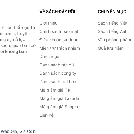
VỀ SÁCH ĐÂY RỒI!
CHUYÊN MỤC
Giới thiệu
Sách tiếng Việt
h các thể loại. Từ
Chính sách bảo mật
Sách tiếng Anh
ện tranh, truyện
ùng sự nỗ lực
Điều khoản sử dụng
Văn phòng phẩm
sách, giúp bạn có
Miễn trừ trách nhiệm
Quà lưu niệm
ôi không bán
Danh mục
Danh sách tác giả
Danh sách công ty
Danh sách từ khóa
Mã giảm giá Tiki
Mã giảm giá Lazada
Mã giảm giá Shopee
Liên hệ
,
Web Giá
,
Giá Coin