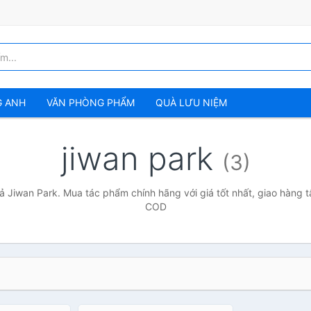
G ANH
VĂN PHÒNG PHẨM
QUÀ LƯU NIỆM
jiwan park
(3)
ả Jiwan Park. Mua tác phẩm chính hãng với giá tốt nhất, giao hàng t
COD