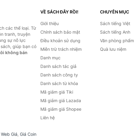
VỀ SÁCH ĐÂY RỒI!
CHUYÊN MỤC
Giới thiệu
Sách tiếng Việt
h các thể loại. Từ
Chính sách bảo mật
Sách tiếng Anh
ện tranh, truyện
ùng sự nỗ lực
Điều khoản sử dụng
Văn phòng phẩm
sách, giúp bạn có
Miễn trừ trách nhiệm
Quà lưu niệm
ôi không bán
Danh mục
Danh sách tác giả
Danh sách công ty
Danh sách từ khóa
Mã giảm giá Tiki
Mã giảm giá Lazada
Mã giảm giá Shopee
Liên hệ
,
Web Giá
,
Giá Coin