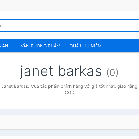
G ANH
VĂN PHÒNG PHẨM
QUÀ LƯU NIỆM
janet barkas
(0)
 Janet Barkas. Mua tác phẩm chính hãng với giá tốt nhất, giao hàng 
COD