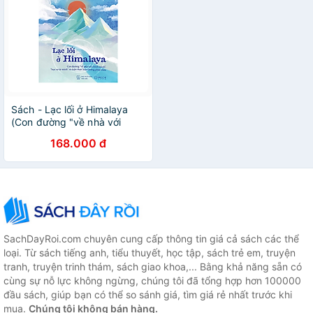
Sách - Lạc lối ở Himalaya
(Con đường "về nhà với
chính mình", "học ra từ mình"
168.000 đ
và hiện thực hóa những
phép màu)
SachDayRoi.com chuyên cung cấp thông tin giá cả sách các thể
loại. Từ sách tiếng anh, tiểu thuyết, học tập, sách trẻ em, truyện
tranh, truyện trinh thám, sách giao khoa,... Bằng khả năng sẵn có
cùng sự nỗ lực không ngừng, chúng tôi đã tổng hợp hơn 100000
đầu sách, giúp bạn có thể so sánh giá, tìm giá rẻ nhất trước khi
mua.
Chúng tôi không bán hàng.