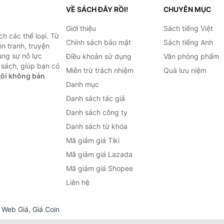
VỀ SÁCH ĐÂY RỒI!
CHUYÊN MỤC
Giới thiệu
Sách tiếng Việt
h các thể loại. Từ
Chính sách bảo mật
Sách tiếng Anh
ện tranh, truyện
ùng sự nỗ lực
Điều khoản sử dụng
Văn phòng phẩm
sách, giúp bạn có
Miễn trừ trách nhiệm
Quà lưu niệm
ôi không bán
Danh mục
Danh sách tác giả
Danh sách công ty
Danh sách từ khóa
Mã giảm giá Tiki
Mã giảm giá Lazada
Mã giảm giá Shopee
Liên hệ
,
Web Giá
,
Giá Coin