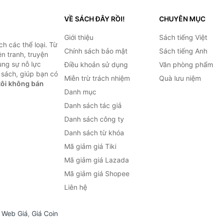
VỀ SÁCH ĐÂY RỒI!
CHUYÊN MỤC
Giới thiệu
Sách tiếng Việt
h các thể loại. Từ
Chính sách bảo mật
Sách tiếng Anh
ện tranh, truyện
ùng sự nỗ lực
Điều khoản sử dụng
Văn phòng phẩm
sách, giúp bạn có
Miễn trừ trách nhiệm
Quà lưu niệm
ôi không bán
Danh mục
Danh sách tác giả
Danh sách công ty
Danh sách từ khóa
Mã giảm giá Tiki
Mã giảm giá Lazada
Mã giảm giá Shopee
Liên hệ
,
Web Giá
,
Giá Coin