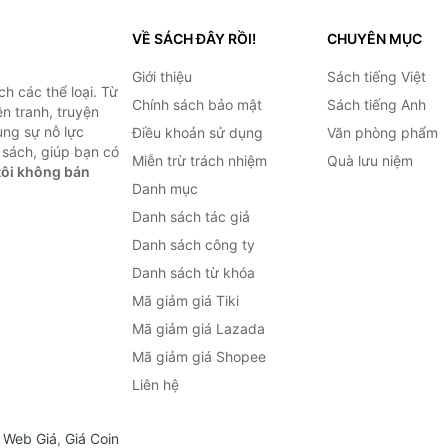
VỀ SÁCH ĐÂY RỒI!
CHUYÊN MỤC
Giới thiệu
Sách tiếng Việt
h các thể loại. Từ
Chính sách bảo mật
Sách tiếng Anh
ện tranh, truyện
ùng sự nỗ lực
Điều khoản sử dụng
Văn phòng phẩm
sách, giúp bạn có
Miễn trừ trách nhiệm
Quà lưu niệm
ôi không bán
Danh mục
Danh sách tác giả
Danh sách công ty
Danh sách từ khóa
Mã giảm giá Tiki
Mã giảm giá Lazada
Mã giảm giá Shopee
Liên hệ
,
Web Giá
,
Giá Coin