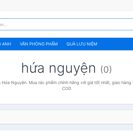
G ANH
VĂN PHÒNG PHẨM
QUÀ LƯU NIỆM
hứa nguyện
(0)
ả Hứa Nguyện. Mua tác phẩm chính hãng với giá tốt nhất, giao hàng t
COD