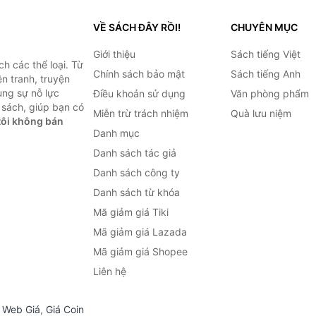
VỀ SÁCH ĐÂY RỒI!
CHUYÊN MỤC
Giới thiệu
Sách tiếng Việt
h các thể loại. Từ
Chính sách bảo mật
Sách tiếng Anh
ện tranh, truyện
ùng sự nỗ lực
Điều khoản sử dụng
Văn phòng phẩm
sách, giúp bạn có
Miễn trừ trách nhiệm
Quà lưu niệm
ôi không bán
Danh mục
Danh sách tác giả
Danh sách công ty
Danh sách từ khóa
Mã giảm giá Tiki
Mã giảm giá Lazada
Mã giảm giá Shopee
Liên hệ
,
Web Giá
,
Giá Coin