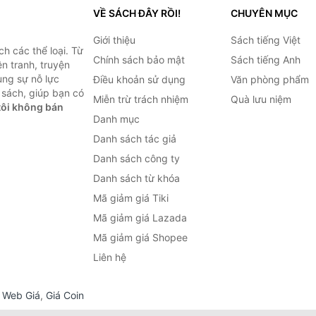
VỀ SÁCH ĐÂY RỒI!
CHUYÊN MỤC
Giới thiệu
Sách tiếng Việt
h các thể loại. Từ
Chính sách bảo mật
Sách tiếng Anh
ện tranh, truyện
ùng sự nỗ lực
Điều khoản sử dụng
Văn phòng phẩm
sách, giúp bạn có
Miễn trừ trách nhiệm
Quà lưu niệm
ôi không bán
Danh mục
Danh sách tác giả
Danh sách công ty
Danh sách từ khóa
Mã giảm giá Tiki
Mã giảm giá Lazada
Mã giảm giá Shopee
Liên hệ
,
Web Giá
,
Giá Coin