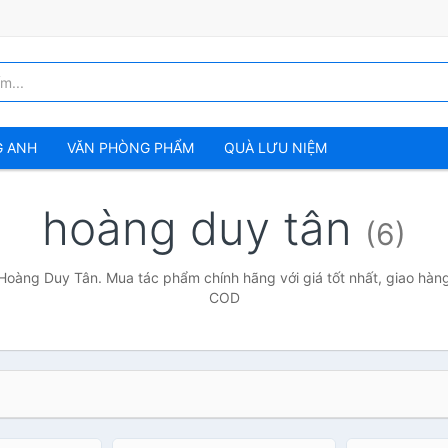
G ANH
VĂN PHÒNG PHẨM
QUÀ LƯU NIỆM
hoàng duy tân
(6)
Hoàng Duy Tân. Mua tác phẩm chính hãng với giá tốt nhất, giao hàng
COD