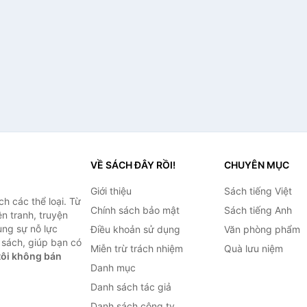
VỀ SÁCH ĐÂY RỒI!
CHUYÊN MỤC
Giới thiệu
Sách tiếng Việt
h các thể loại. Từ
Chính sách bảo mật
Sách tiếng Anh
ện tranh, truyện
ùng sự nỗ lực
Điều khoản sử dụng
Văn phòng phẩm
sách, giúp bạn có
Miễn trừ trách nhiệm
Quà lưu niệm
ôi không bán
Danh mục
Danh sách tác giả
Danh sách công ty