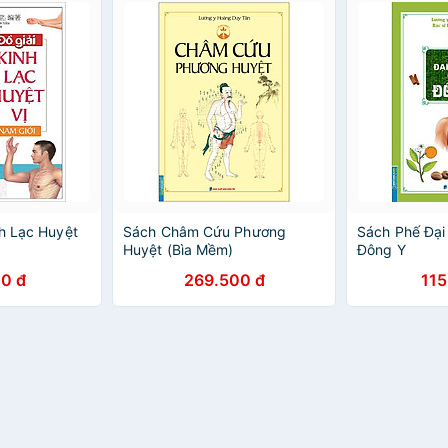
nh Lạc Huyệt
Sách Châm Cứu Phương
Sách Phế Đại
Huyệt (Bìa Mềm)
Đông Y
0 đ
269.500 đ
115