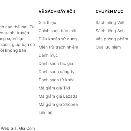
VỀ SÁCH ĐÂY RỒI!
CHUYÊN MỤC
Giới thiệu
Sách tiếng Việt
h các thể loại. Từ
Chính sách bảo mật
Sách tiếng Anh
ện tranh, truyện
ùng sự nỗ lực
Điều khoản sử dụng
Văn phòng phẩm
sách, giúp bạn có
Miễn trừ trách nhiệm
Quà lưu niệm
ôi không bán
Danh mục
Danh sách tác giả
Danh sách công ty
Danh sách từ khóa
Mã giảm giá Tiki
Mã giảm giá Lazada
Mã giảm giá Shopee
Liên hệ
,
Web Giá
,
Giá Coin