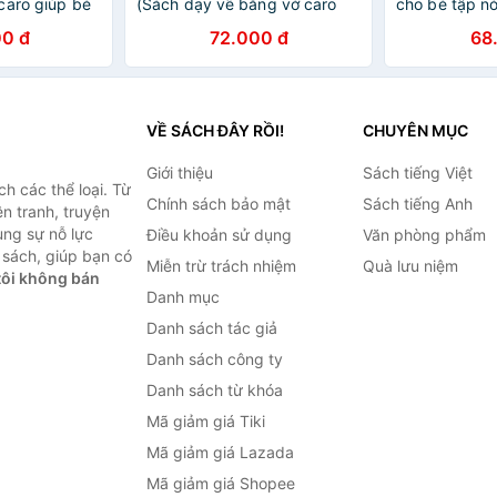
caro giúp bé
(Sách dạy vẽ bằng vở caro
cho bé tập nó
ớc vẽ cơ bản
giúp bé vẽ đẹp - Các bước vẽ
họa theo chủ
0 đ
72.000 đ
68
cơ bản)
VỀ SÁCH ĐÂY RỒI!
CHUYÊN MỤC
Giới thiệu
Sách tiếng Việt
h các thể loại. Từ
Chính sách bảo mật
Sách tiếng Anh
ện tranh, truyện
ùng sự nỗ lực
Điều khoản sử dụng
Văn phòng phẩm
sách, giúp bạn có
Miễn trừ trách nhiệm
Quà lưu niệm
ôi không bán
Danh mục
Danh sách tác giả
Danh sách công ty
Danh sách từ khóa
Mã giảm giá Tiki
Mã giảm giá Lazada
Mã giảm giá Shopee