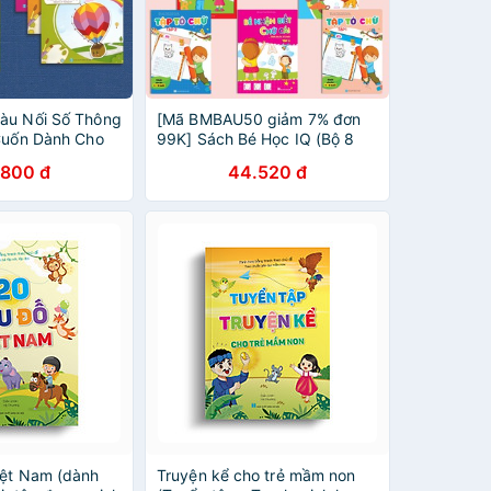
àu Nối Số Thông
[Mã BMBAU50 giảm 7% đơn
 Cuốn Dành Cho
99K] Sách Bé Học IQ (Bộ 8
iáo
Cuốn)
.800 đ
44.520 đ
iệt Nam (dành
Truyện kể cho trẻ mầm non