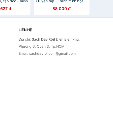
i, tập đọc - minh
(Tuyển tập - Tranh minh họa
 đề)
sống động - Theo chuẩn giáo
.627 đ
88.000 đ
dục mầm non)
LIÊN HỆ
Địa chỉ:
Sách Đây Rồi!
Điện Biên Phủ,
Phường 6, Quận 3, Tp.HCM
Email: sachdayroi.com@gmail.com