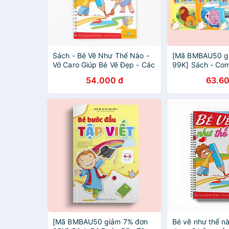
Sách - Bé Vẽ Như Thế Nào -
[Mã BMBAU50 g
Vở Caro Giúp Bé Vẽ Đẹp - Các
99K] Sách - Co
Bước Vẽ Cơ Bản - Song Ngữ
Màu Nối Số Thô
54.000 đ
63.60
Việt Anh
[Mã BMBAU50 giảm 7% đơn
Bé vẽ như thế n