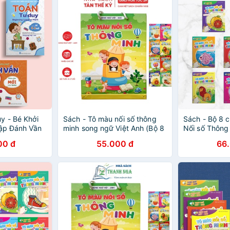
y - Bé Khởi
Sách - Tô màu nối số thông
Sách - Bộ 8 
Tập Đánh Vần
minh song ngữ Việt Anh (Bộ 8
Nối số Thông
 Cuốn)
cuốn)
00 đ
55.000 đ
66