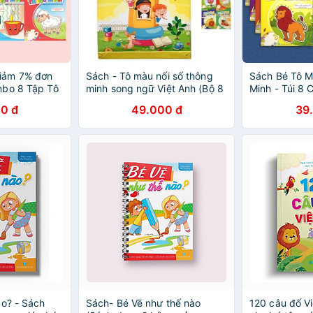
iảm 7% đơn
Sách - Tô màu nối số thông
Sách Bé Tô M
mbo 8 Tập Tô
minh song ngữ Việt Anh (Bộ 8
Minh - Túi 8
ng Minh
cuốn)
Bé Học Mẫu G
0 đ
49.000 đ
39
ào? - Sách
Sách- Bé Vẽ như thế nào
120 câu đố V