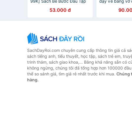
99K] Sách Bé Bước Đầu Tập
dạy vẽ bằng vở 
Viết - Giúp Bé Tự Tin Vào Lớp
vẽ đẹp - Các bư
53.000 đ
90.00
1 (Dành Cho Bé 4 -6 Tuổi)
SachDayRoi.com chuyên cung cấp thông tin giá cả sác
sách tiếng anh, tiểu thuyết, học tập, sách trẻ em, truy
trinh thám, sách giao khoa,... Bằng khả năng sẵn có c
không ngừng, chúng tôi đã tổng hợp hơn 100000 đầu 
thể so sánh giá, tìm giá rẻ nhất trước khi mua.
Chúng t
hàng.