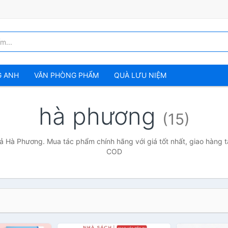
G ANH
VĂN PHÒNG PHẨM
QUÀ LƯU NIỆM
hà phương
(15)
ả Hà Phương. Mua tác phẩm chính hãng với giá tốt nhất, giao hàng t
COD